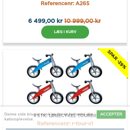
Referencenr: A265
6 499,00 kr
10 999,00 kr
LÆG I KURV
SPAR -29%
ACCEPTÉR
Denne side bruger cookies for at forbedre din
1 STK. LØBECYKEL TOURER
købsoplevelse.
Referencenr: r-tour-x1