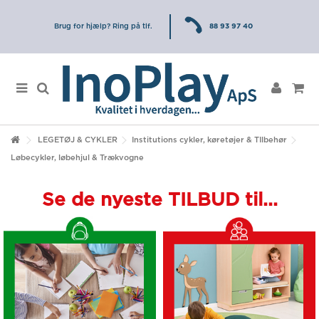
Brug for hjælp? Ring på tlf.
88 93 97 40
LEGETØJ & CYKLER
Institutions cykler, køretøjer & TIlbehør
Løbecykler, løbehjul & Trækvogne
Se de nyeste TILBUD til...