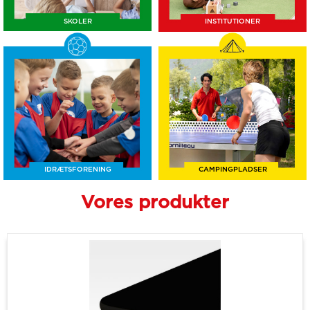
SKOLER
INSTITUTIONER
IDRÆTSFORENING
CAMPINGPLADSER
Vores produkter