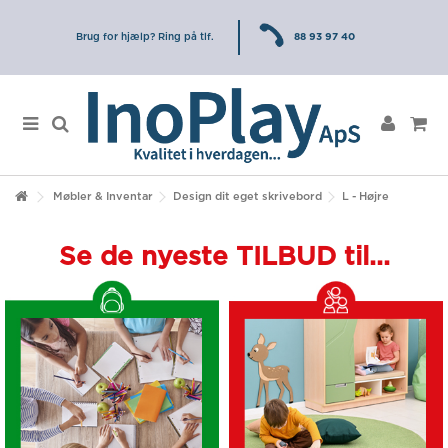
Brug for hjælp? Ring på tlf.
88 93 97 40
Møbler & Inventar
Design dit eget skrivebord
L - Højre
Se de nyeste TILBUD til...