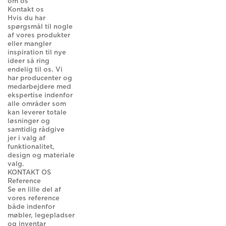
om os
Kontakt os
Hvis du har
spørgsmål til nogle
af vores produkter
eller mangler
inspiration til nye
ideer så ring
endelig til os. Vi
har producenter og
medarbejdere med
ekspertise indenfor
alle områder som
kan leverer totale
løsninger og
samtidig rådgive
jer i valg af
funktionalitet,
design og materiale
valg.
KONTAKT OS
Reference
Se en lille del af
vores reference
både indenfor
møbler, legepladser
og inventar