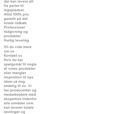
der kan levere alt
fra perler til
legepladser.
Altid 100% pris
garanti på det
totale indkøb
Professionel
rådgivning og
produkter.
Hurtig levering
Vil du vide mere
om os
Kontakt os
Hvis du har
spørgsmål til nogle
af vores produkter
eller mangler
inspiration til nye
ideer så ring
endelig til os. Vi
har producenter og
medarbejdere med
ekspertise indenfor
alle områder som
kan leverer totale
løsninger og