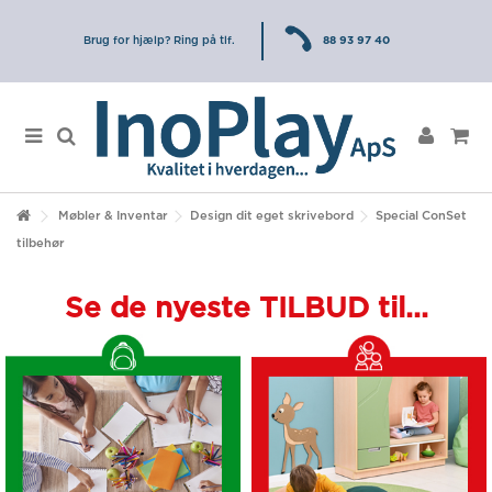
Brug for hjælp? Ring på tlf.
88 93 97 40
Møbler & Inventar
Design dit eget skrivebord
Special ConSet
tilbehør
Se de nyeste TILBUD til...