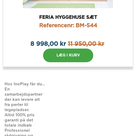
FERIA HYGGEHUSE SÆT
Referencenr: BM-544
8 998,00 kr
11 950,00 kr
LÆG I KURV
Hos InoPlay får du…
En
samarbejdspartner
der kan levere alt
fra perler til
legepladser.
Altid 100% pris
garanti på det
totale indkøb
Professionel
rådgivning og