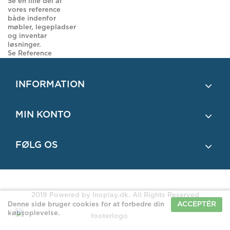
Se en lille del af
vores reference
både indenfor
møbler, legepladser
og inventar
løsninger.
Se Reference
INFORMATION
MIN KONTO
FØLG OS
2019 Powered by Inoplay.dk. All Rights Reserved
ACCEPTÉR
Denne side bruger cookies for at forbedre din
købsoplevelse.