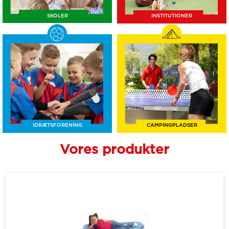
SKOLER
INSTITUTIONER
IDRÆTSFORENING
CAMPINGPLADSER
Vores produkter