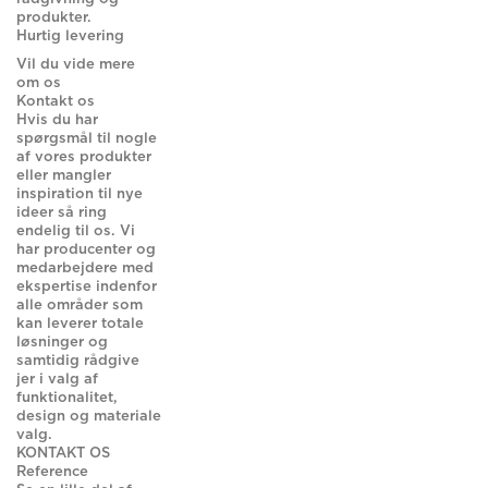
produkter.
Hurtig levering
Vil du vide mere
om os
Kontakt os
Hvis du har
spørgsmål til nogle
af vores produkter
eller mangler
inspiration til nye
ideer så ring
endelig til os. Vi
har producenter og
medarbejdere med
ekspertise indenfor
alle områder som
kan leverer totale
løsninger og
samtidig rådgive
jer i valg af
funktionalitet,
design og materiale
valg.
KONTAKT OS
Reference