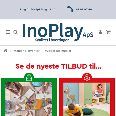
Brug for hjælp? Ring på tlf.
88 93 97 40
Møbler & Inventar
Vuggestue møbler
Se de nyeste TILBUD til...