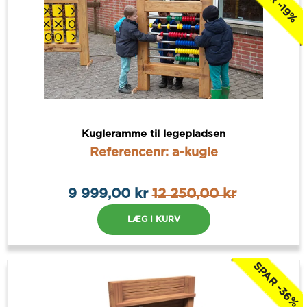
SPAR -19%
Kugleramme til legepladsen
Referencenr: a-kugle
9 999,00 kr
12 250,00 kr
LÆG I KURV
SPAR -36%