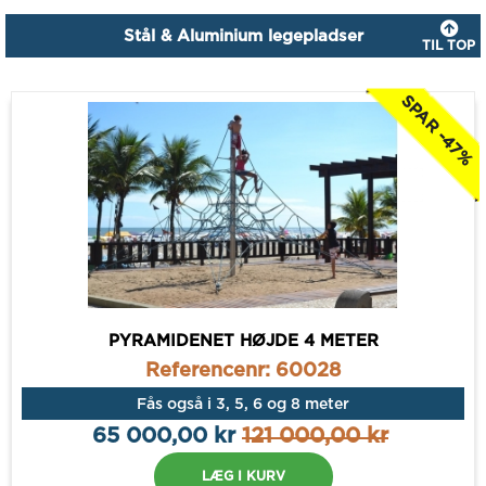
Stål & Aluminium legepladser
TIL TOP
SPAR -47%
PYRAMIDENET HØJDE 4 METER
Referencenr: 60028
Fås også i 3, 5, 6 og 8 meter
65 000,00 kr
121 000,00 kr
LÆG I KURV