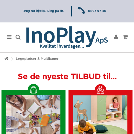
Brug for hjælp? Ring på tlf.
88 93 97 40
Legepladser & Multibaner
Se de nyeste TILBUD til...