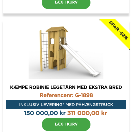
LÆG I KURV
SPAR -52%
KÆMPE ROBINIE LEGETÅRN MED EKSTRA BRED
RUTSJEBANE
Referencenr: G-1898
INKLUSIV LEVERING* MED PÅHÆNGSTRUCK
150 000,00 kr
311 000,00 kr
LÆG I KURV