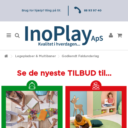
Brug for hjælp? Ring på tlf.
88 93 97 40
Legepladser & Multibaner
Godkendt Faldunderlag
Se de nyeste TILBUD til...