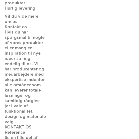
produkter.
Hurtig levering
Vil du vide mere
om os
Kontakt os
Hvis du har
spørgsmål til nogle
af vores produkter
eller mangler
inspiration til nye
ideer så ring
endelig til os. Vi
har producenter og
medarbejdere med
ekspertise indenfor
alle områder som
kan leverer totale
løsninger og
samtidig rådgive
jer i valg af
funktionalitet,
design og materiale
valg.
KONTAKT OS
Reference
Se en lille del af