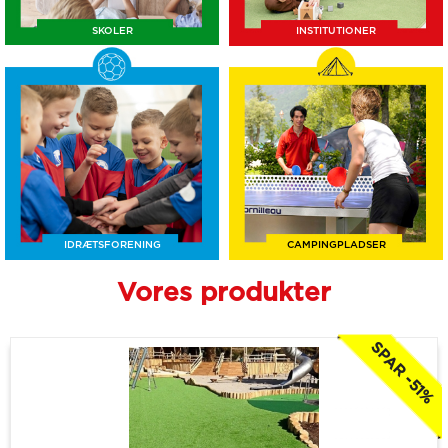
SKOLER
INSTITUTIONER
IDRÆTSFORENING
CAMPINGPLADSER
Vores produkter
SPAR -51%