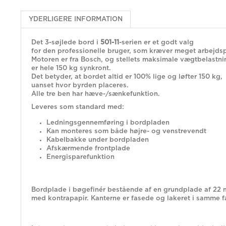
YDERLIGERE INFORMATION
Det 3-søjlede bord i
501-11
-serien er et godt valg
for den professionelle bruger, som kræver meget arbejds
Motoren er fra Bosch, og stellets maksimale vægtbelastni
er hele 150 kg synkront.
Det betyder, at bordet altid er 100% lige og løfter 150 kg,
uanset hvor byrden placeres.
Alle tre ben har hæve-/sænkefunktion.
Leveres som standard med:
Ledningsgennemføring i bordpladen
Kan monteres som både højre- og venstrevendt
Kabelbakke under bordpladen
Afskærmende frontplade
Energisparefunktion
Bordplade i bøgefinér bestående af en grundplade af 22
med kontrapapir. Kanterne er fasede og lakeret i samme 