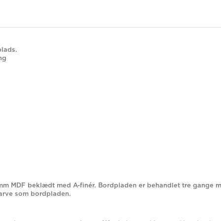
plads.
ng
 mm MDF beklædt med A-finér. Bordpladen er behandlet tre gange m
farve som bordpladen.