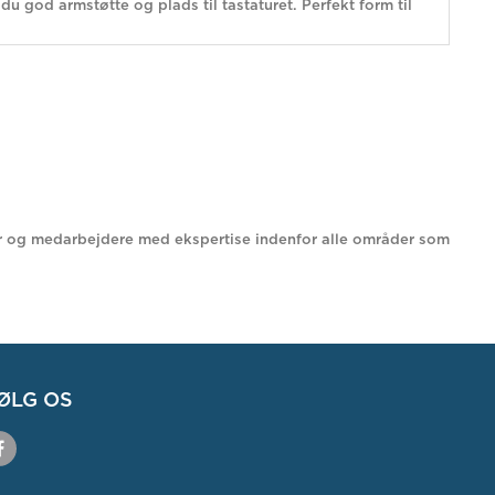
du god armstøtte og plads til tastaturet. Perfekt form til
enter og medarbejdere med ekspertise indenfor alle områder som
ØLG OS