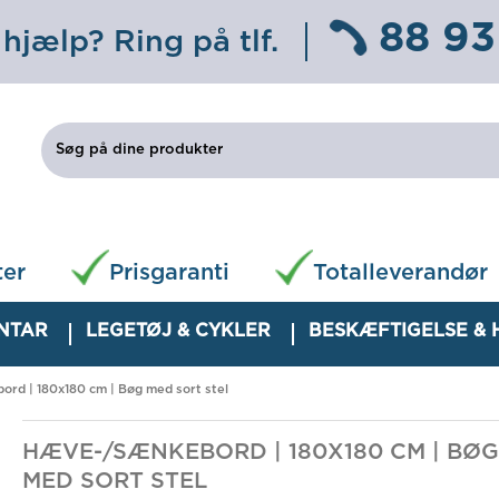
88 93
 hjælp? Ring på tlf.
ter
Prisgaranti
Totalleverandør
ENTAR
LEGETØJ & CYKLER
BESKÆFTIGELSE &
rd | 180x180 cm | Bøg med sort stel
HÆVE-/SÆNKEBORD | 180X180 CM | BØ
MED SORT STEL