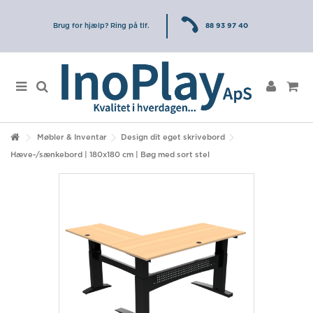
Brug for hjælp? Ring på tlf.
88 93 97 40
Møbler & Inventar
Design dit eget skrivebord
Hæve-/sænkebord | 180x180 cm | Bøg med sort stel