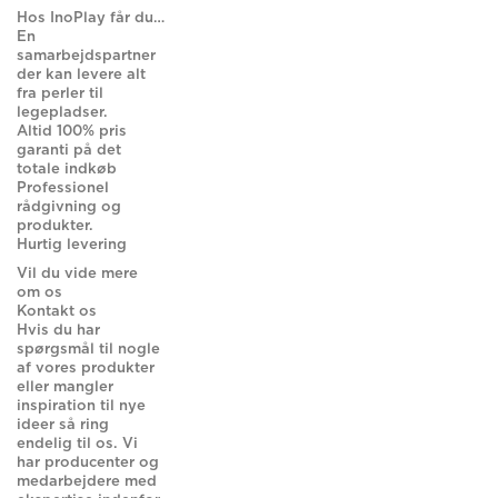
Hos InoPlay får du…
En
samarbejdspartner
der kan levere alt
fra perler til
legepladser.
Altid 100% pris
garanti på det
totale indkøb
Professionel
rådgivning og
produkter.
Hurtig levering
Vil du vide mere
om os
Kontakt os
Hvis du har
spørgsmål til nogle
af vores produkter
eller mangler
inspiration til nye
ideer så ring
endelig til os. Vi
har producenter og
medarbejdere med