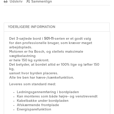
Udskriv
Sammenlign
YDERLIGERE INFORMATION
Det 3-søjlede bord i
501-11
-serien er et godt valg
for den professionelle bruger, som kræver meget
arbejdsplads.
Motoren er fra Bosch, og stellets maksimale
vægtbelastning
er hele 150 kg synkront.
Det betyder, at bordet altid er 100% lige og løfter 150
kg,
uanset hvor byrden placeres.
Alle tre ben har hæve-/sænkefunktion.
Leveres som standard med:
Ledningsgennemføring i bordpladen
Kan monteres som både højre- og venstrevendt
Kabelbakke under bordpladen
Afskærmende frontplade
Energisparefunktion