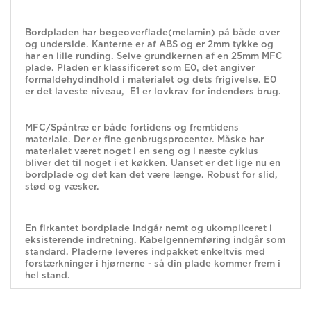
Bordpladen har bøgeoverflade(melamin) på både over
og underside. Kanterne er af ABS og er 2mm tykke og
har en lille runding. Selve grundkernen af en 25mm MFC
plade. Pladen er klassificeret som E0, det angiver
formaldehydindhold i materialet og dets frigivelse. E0
er det laveste niveau, E1 er lovkrav for indendørs brug.
MFC/Spåntræ er både fortidens og fremtidens
materiale. Der er fine genbrugsprocenter. Måske har
materialet været noget i en seng og i næste cyklus
bliver det til noget i et køkken. Uanset er det lige nu en
bordplade og det kan det være længe. Robust for slid,
stød og væsker.
En firkantet bordplade indgår nemt og ukompliceret i
eksisterende indretning. Kabelgennemføring indgår som
standard. Pladerne leveres indpakket enkeltvis med
forstærkninger i hjørnerne - så din plade kommer frem i
hel stand.