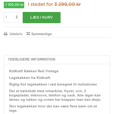
I stedet for
3 299,00 kr
-1 100,00 kr
LÆG I KURV
Udskriv
Sammenlign
YDERLIGERE INFORMATION
KidKraft Køkken Red Vintage
Legekøkken fra Kidkraft.
Rigtig flot legekøkken i rød beregnet til instiutioner.
Der er køleskab med ismaskine, fryser, ovn, 2
kogeplader, mikroovn, telefon og vask. Alle låger kan
åbnes og lukkes og ovnen har knapper man kan dreje.
Stor legekøkken hvor der kan være flere børn om at
lege.