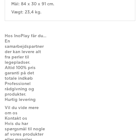
Mål: 84 x 30 x 91 cm.
Vægt: 23,4 kg.
Hos InoPlay får du…
En
samarbejdspartner
der kan levere alt
fra perler til
legepladser.
Altid 100% pris
garanti på det
totale indkøb
Professionel
rådgivning og
produkter.
Hurtig levering
Vil du vide mere
om os
Kontakt os
Hvis du har
spørgsmål til nogle
af vores produkter
eller mangler