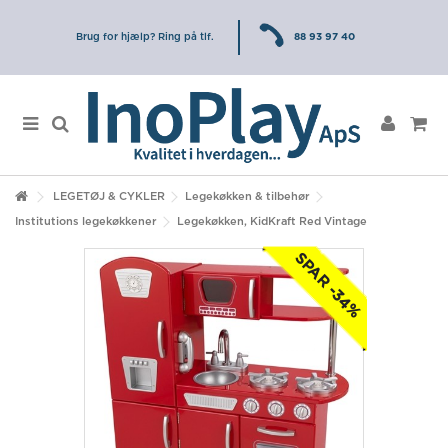
Brug for hjælp? Ring på tlf.
88 93 97 40
LEGETØJ & CYKLER
Legekøkken & tilbehør
Institutions legekøkkener
Legekøkken, KidKraft Red Vintage
SPAR -34%