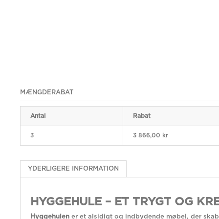
MÆNGDERABAT
Antal
Rabat
3
3 866,00 kr
YDERLIGERE INFORMATION
HYGGEHULE – ET TRYGT OG KRE
Hyggehulen
er et alsidigt og indbydende møbel, der skabe