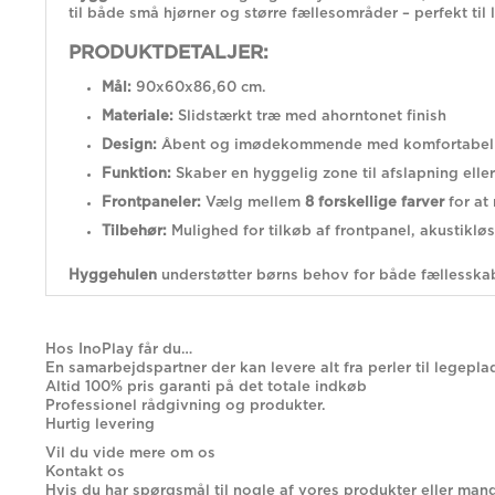
til både små hjørner og større fællesområder – perfekt til 
PRODUKTDETALJER:
Mål:
90x60x86,60 cm.
Materiale:
Slidstærkt træ med ahorntonet finish
Design:
Åbent og imødekommende med komfortabel
Funktion:
Skaber en hyggelig zone til afslapning eller s
Frontpaneler:
Vælg mellem
8 forskellige farver
for at
Tilbehør:
Mulighed for tilkøb af frontpanel, akustiklø
Hyggehulen
understøtter børns behov for både fællesskab 
Hos InoPlay får du…
En samarbejdspartner der kan levere alt fra perler til legepla
Altid 100% pris garanti på det totale indkøb
Professionel rådgivning og produkter.
Hurtig levering
Vil du vide mere om os
Kontakt os
Hvis du har spørgsmål til nogle af vores produkter eller mang