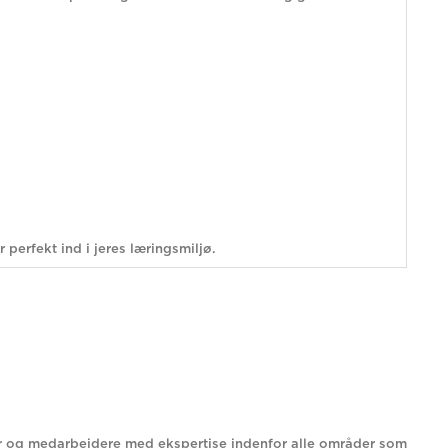
perfekt ind i jeres læringsmiljø.
enter og medarbejdere med ekspertise indenfor alle områder som