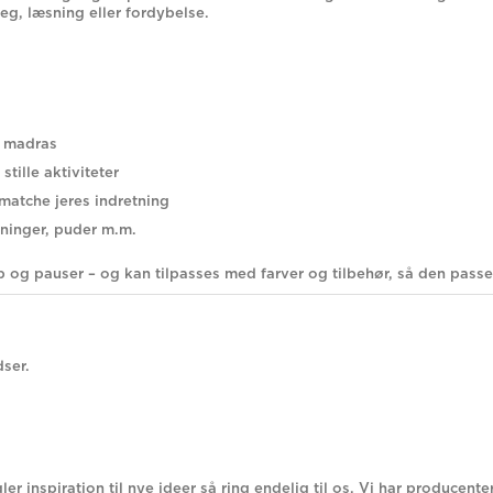
leg, læsning eller fordybelse.
 madras
tille aktiviteter
 matche jeres indretning
sninger, puder m.m.
og pauser – og kan tilpasses med farver og tilbehør, så den passer 
dser.
ler inspiration til nye ideer så ring endelig til os. Vi har produc