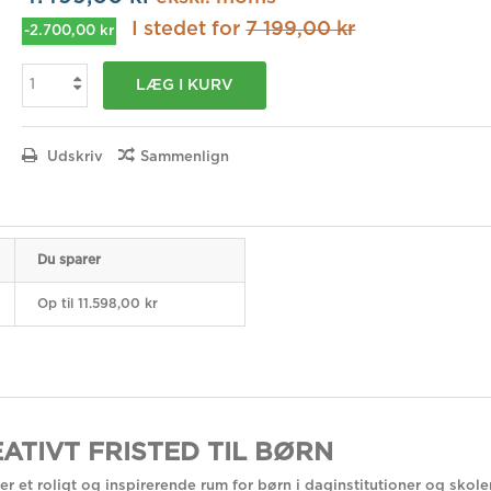
I stedet for
7 199,00 kr
-2.700,00 kr
LÆG I KURV
Udskriv
Sammenlign
Du sparer
Op til 11.598,00 kr
ATIVT FRISTED TIL BØRN
r et roligt og inspirerende rum for børn i daginstitutioner og sko