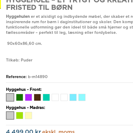
HYGGEHULE – ET TRYGT OG KREAT
FRISTED TIL BØRN
Hyggehulen
er et alsidigt og indbydende møbel, der skaber et r
inspirerende rum for børn i daginstitutioner og skoler. Den kom
funktionelle udformning gør den ideel til både små hjørner og s
fællesområder – perfekt til leg, læsning eller fordybelse.
90x60x86,60 cm.
Tilkøb: Puder
Reference:
b-m14890
Hyggehus - Front:
Hyggehus - Madras:
4.499,00 kr
ekskl. moms