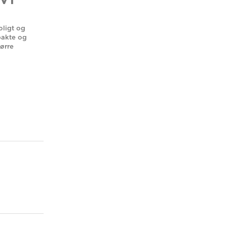
IVT
oligt og
pakte og
tørre