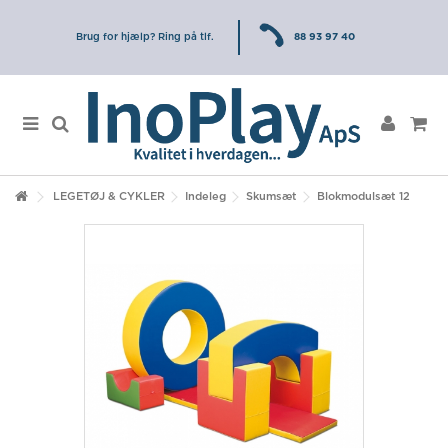
Brug for hjælp? Ring på tlf.
88 93 97 40
LEGETØJ & CYKLER
Indeleg
Skumsæt
Blokmodulsæt 12