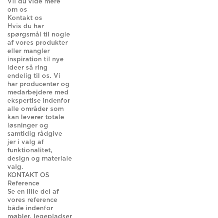
Vil du vide mere
om os
Kontakt os
Hvis du har
spørgsmål til nogle
af vores produkter
eller mangler
inspiration til nye
ideer så ring
endelig til os. Vi
har producenter og
medarbejdere med
ekspertise indenfor
alle områder som
kan leverer totale
løsninger og
samtidig rådgive
jer i valg af
funktionalitet,
design og materiale
valg.
KONTAKT OS
Reference
Se en lille del af
vores reference
både indenfor
møbler, legepladser