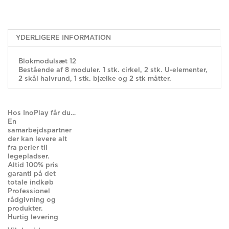
YDERLIGERE INFORMATION
Blokmodulsæt 12
Bestående af 8 moduler. 1 stk. cirkel, 2 stk. U-elementer,
2 skål halvrund, 1 stk. bjælke og 2 stk måtter.
Hos InoPlay får du…
En
samarbejdspartner
der kan levere alt
fra perler til
legepladser.
Altid 100% pris
garanti på det
totale indkøb
Professionel
rådgivning og
produkter.
Hurtig levering